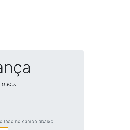
ança
nosco.
ao lado no campo abaixo