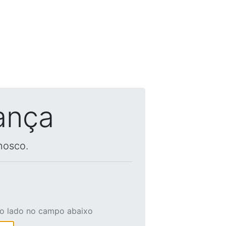
ança
nosco.
ao lado no campo abaixo